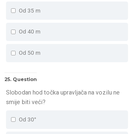
Od 35 m
Od 40 m
Od 50 m
25
. Question
Slobodan hod točka upravljača na vozilu ne
smije biti veći?
Od 30°