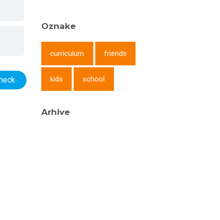
Oznake
curriculum
friends
kids
school
Arhive